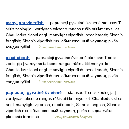
manylight viperfish
— paprastoji gyvatinė švietenė statusas T
sritis zoologija | vardynas taksono rangas rūšis atitikmenys: lot.
Chauliodus sloani angl. manylight viperfish; needletooth; Sloan’s
fangfish; Sloan’s viperfish rus. обыкновенный хаулиод; рыба
ехидна ryšiai …
Žuvų pavadinimų žodynas
needletooth
— paprastoji gyvatinė švietenė statusas T sritis
zoologija | vardynas taksono rangas rūšis atitikmenys: lot.
Chauliodus sloani angl. manylight viperfish; needletooth; Sloan’s
fangfish; Sloan’s viperfish rus. обыкновенный хаулиод; рыба
ехидна ryšiai …
Žuvų pavadinimų žodynas
paprastoji gyvatinė švietenė
— statusas T sritis zoologija |
vardynas taksono rangas rūšis atitikmenys: lot. Chauliodus sloani
angl. manylight viperfish; needletooth; Sloan’s fangfish; Sloan’s
viperfish rus. обыкновенный хаулиод; рыба ехидна ryšiai:
platesnis terminas –… …
Žuvų pavadinimų žodynas