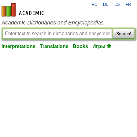
RU
DE
ES
FR
en-academic.com
Academic Dictionaries and Encyclopedias
Search!
Interpretations
Translations
Books
Игры ⚽