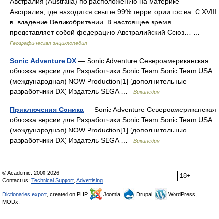
Австралия (Australia) по расположению на материке
Австралия, где находится свыше 99% территории гос ва. С XVIII
в. владение Великобритании. В настоящее время
представляет собой федерацию Австралийский Союз… …
Географическая энциклопедия
Sonic Adventure DX
— Sonic Adventure Североамериканская
обложка версии для Разработчики Sonic Team Sonic Team USA
(международная) NOW Production[1] (дополнительные
разработчики DX) Издатель SEGA …
Википедия
Приключения Соника
— Sonic Adventure Североамериканская
обложка версии для Разработчики Sonic Team Sonic Team USA
(международная) NOW Production[1] (дополнительные
разработчики DX) Издатель SEGA …
Википедия
© Academic, 2000-2026
18+
Contact us:
Technical Support
,
Advertising
Dictionaries export
, created on PHP,
Joomla,
Drupal,
WordPress,
MODx.