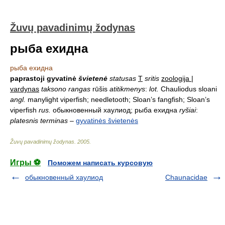
Žuvų pavadinimų žodynas
рыба ехидна
рыба ехидна
paprastoji gyvatinė
švietenė
statusas
T
sritis
zoologija |
vardynas
taksono rangas
rūšis
atitikmenys
:
lot.
Chauliodus sloani
angl.
manylight viperfish; needletooth; Sloan’s fangfish; Sloan’s
viperfish
rus.
обыкновенный хаулиод; рыба ехидна
ryšiai
:
platesnis terminas
–
gyvatinės švietenės
Žuvų pavadinimų žodynas
.
2005
.
Игры ⚽
Поможем написать курсовую
обыкновенный хаулиод
Chaunacidae