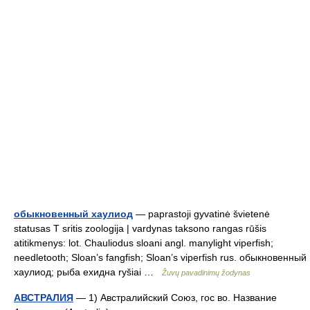
обыкновенный хаулиод
— paprastoji gyvatinė švietenė
statusas T sritis zoologija | vardynas taksono rangas rūšis
atitikmenys: lot. Chauliodus sloani angl. manylight viperfish;
needletooth; Sloan’s fangfish; Sloan’s viperfish rus. обыкновенный
хаулиод; рыба ехидна ryšiai …
Žuvų pavadinimų žodynas
АВСТРАЛИЯ
— 1) Австралийский Союз, гос во. Название