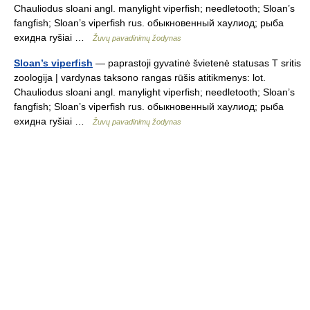
Chauliodus sloani angl. manylight viperfish; needletooth; Sloan’s
fangfish; Sloan’s viperfish rus. обыкновенный хаулиод; рыба
ехидна ryšiai …
Žuvų pavadinimų žodynas
Sloan’s viperfish
— paprastoji gyvatinė švietenė statusas T sritis
zoologija | vardynas taksono rangas rūšis atitikmenys: lot.
Chauliodus sloani angl. manylight viperfish; needletooth; Sloan’s
fangfish; Sloan’s viperfish rus. обыкновенный хаулиод; рыба
ехидна ryšiai …
Žuvų pavadinimų žodynas