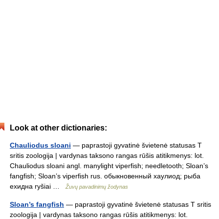
Look at other dictionaries:
Chauliodus sloani
— paprastoji gyvatinė švietenė statusas T
sritis zoologija | vardynas taksono rangas rūšis atitikmenys: lot.
Chauliodus sloani angl. manylight viperfish; needletooth; Sloan’s
fangfish; Sloan’s viperfish rus. обыкновенный хаулиод; рыба
ехидна ryšiai …
Žuvų pavadinimų žodynas
Sloan’s fangfish
— paprastoji gyvatinė švietenė statusas T sritis
zoologija | vardynas taksono rangas rūšis atitikmenys: lot.